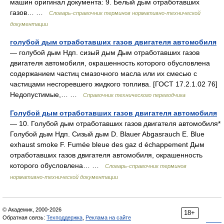
машин оригинал документа: 9. Белый дым отработавших
газов… …
Словарь-справочник терминов нормативно-технической
документации
голубой дым отработавших газов двигателя автомобиля
— голубой дым Ндп. сизый дым Дым отработавших газов
двигателя автомобиля, окрашенность которого обусловлена
содержанием частиц смазочного масла или их смесью с
частицами несгоревшего жидкого топлива. [ГОСТ 17.2.1.02 76]
Недопустимые,… …
Справочник технического переводчика
Голубой дым отработавших газов двигателя автомобиля
— 10. Голубой дым отработавших газов двигателя автомобиля*
Голубой дым Ндп. Сизый дым D. Blauer Abgasrauch E. Blue
exhaust smoke F. Fumée bleue des gaz d échappement Дым
отработавших газов двигателя автомобиля, окрашенность
которого обусловлена… …
Словарь-справочник терминов
нормативно-технической документации
© Академик, 2000-2026
18+
Обратная связь:
Техподдержка
,
Реклама на сайте